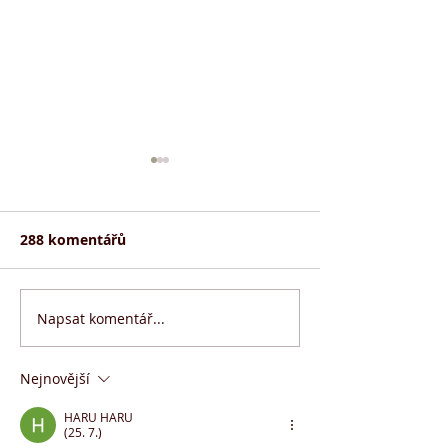
288 komentářů
Napsat komentář...
13. ročník Hradecké
Výhradní distr
voříškiády
Rufruf
Nejnovější
HARU HARU
(25. 7.)