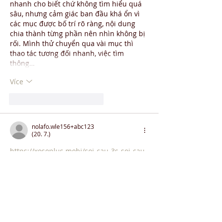
nhanh cho biết chứ không tìm hiểu quá 
sâu, nhưng cảm giác ban đầu khá ổn vì 
các mục được bố trí rõ ràng, nội dung 
chia thành từng phần nên nhìn không bị 
rối. Mình thử chuyển qua vài mục thì 
thao tác tương đối nhanh, việc tìm 
thông…
Více
To se mi líbí
Reagovat
nolafo.wle156+abc123
(20. 7.)
https://xosoplus.mobi/soi-cau-3s-soi-cau-
mb-3s-hom-nay-nhanh-nhat-va-chinh-
xac-nhat.html
 mình ghé thử vì thấy cụm 
“soi cầu 3s” xuất hiện hoài trên mấy 
nhóm, kiểu tò mò bấm vào xem thôi. 
Lướt nhanh thì thấy trang này trình bày 
khá gọn, có mục lục ở đầu nên muốn 
nhảy xuống phần mình quan tâm cũng 