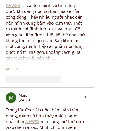
NEW88
  là cái tên mình vô tình thấy 
được khi đang đọc vài bài chia sẻ của 
cộng đồng. Thấy nhiều người nhắc đến 
nên mình cũng bấm vào xem thử. Thật 
ra mình chỉ định lướt qua vài phút để 
xem giao diện được thiết kế thế nào chứ 
không tìm hiểu quá sâu. Sau khi xem 
một vòng, mình thấy các phần nội dung 
được bố trí khá gọn, khoảng cách giữa 
các mục hợp lý nên nhì…
Více
To se mi líbí
Reagovat
Mars
(24. 7.)
Trong lúc đọc vài cuộc thảo luận trên 
mạng, mình vô tình thấy nhiều người 
nhắc đến 
NEW88
 nên cũng mở thử xem 
giao diện ra sao. Mình chỉ định xem 