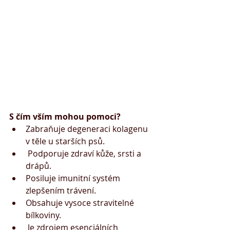
S čím vším mohou pomoci?
Zabraňuje degeneraci kolagenu 
v těle u starších psů.
 Podporuje zdraví kůže, srsti a 
drápů. 
Posiluje imunitní systém 
zlepšením trávení. 
Obsahuje vysoce stravitelné 
bílkoviny.
 Je zdrojem esenciálních 