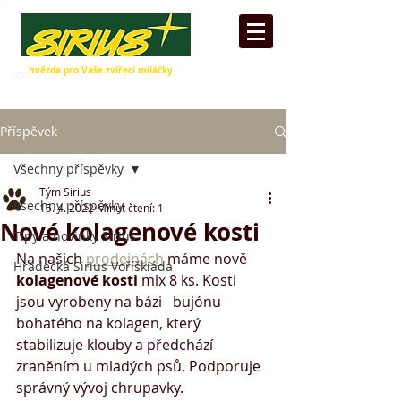
... hvězda pro Vaše zvířecí miláčky
Příspěvek
Všechny příspěvky
Tým Sirius
Všechny příspěvky
15. 4. 2022
Minut čtení: 1
Nové kolagenové kosti
Tipy a novinky Sirius
Na našich 
prodejnách
 máme nově 
Hradecká Sirius Voříškiáda
kolagenové kosti
 mix 8 ks. Kosti 
jsou vyrobeny na bázi   bujónu 
bohatého na kolagen, který 
stabilizuje klouby a předchází 
zraněním u mladých psů. Podporuje 
správný vývoj chrupavky.