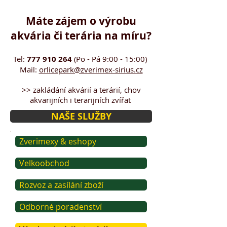
Máte zájem o výrobu
akvária či terária na míru?
Tel:
777 910 264
(Po - Pá 9:00 - 15:00)
Mail:
orlicepark@zverimex-sirius.cz
>>
zakládání
akvárií a terárií, chov
akvarijních i terarijních zvířat
NAŠE SLUŽBY
Zverimexy & eshopy
Velkoobchod
Rozvoz a zasílání zboží
Odborné poradenství