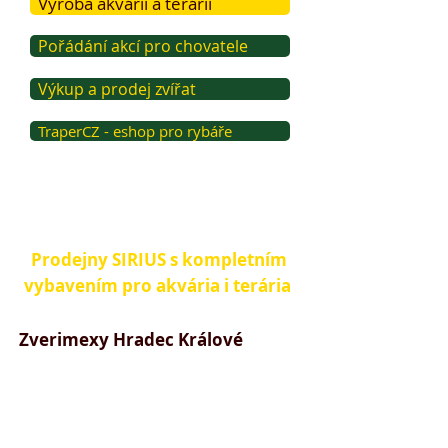
Výroba akvárií a terárií
Pořádání akcí pro chovatele
Výkup a prodej zvířat
TraperCZ - eshop pro rybáře
Prodejny SIRIUS s kompletním
vybavením pro akvária i terária
Zverimexy Hradec Králové
​>>
Orlice shopping park
>>
OC Atrium