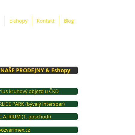
E-shopy
Kontakt
Blog
NAŠE PRODEJNY & Eshopy
rius kruhový objezd u ČKD
LICE PARK (bývalý Interspar)
C ATRIUM (1. poschodí)
oozverimex.cz