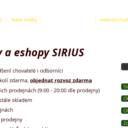
us
Naše služby
Zverimex & prodejny
Velkoobchod
 a eshopy SIRIUS
šení chovatelé i odborníci
kolí zdarma,
objednat rozvoz zdarma
Si
ich prodejnách (9:00 - 20:00 dle prodejny)
OR
 stále skladem
ejnách
O
 prodejny
Z