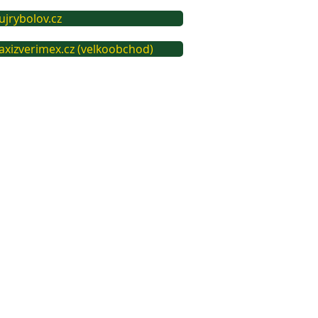
jrybolov.cz
xizverimex.cz (velkoobchod)