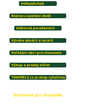
Velkoobchod
Rozvoz a zasílání zboží
Odborné poradenství
Výroba akvárií a terárií
Pořádání akcí pro chovatele
Výkup a prodej zvířat
TRAPERCZ.cz (e-shop rybařina)
Sortiment pro chovatele