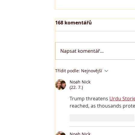
168 komentářů
Napsat komentář...
Prodej řasokoulí
Třídit podle:
Nejnovější
Noah Nick
(22. 7.)
Trump threatens
Urdu Storie
reached, as thousands protest,
To se mi líbí
Reagovat
Noah Nick