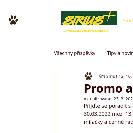
Siri
... hvězda pro Vaše zvířecí miláčky
Všechny příspěvky
Tipy a novin
Tým Sirius
12. 10.
Promo a
Aktualizováno:
23. 3. 20
Přijďte se poradit 
30.03.2022 mezi 13
miláčky a cenné rady