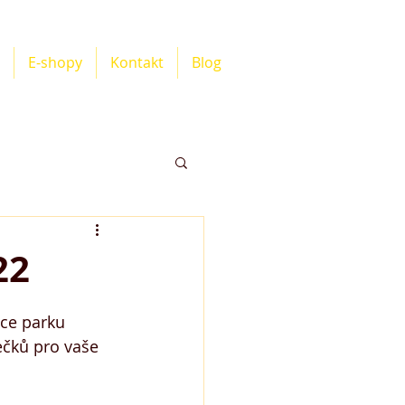
E-shopy
Kontakt
Blog
22
ice parku 
čků pro vaše 