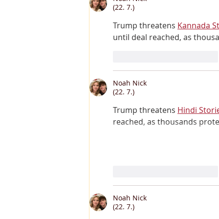
(22. 7.)
Trump threatens
Kannada Storie
until deal reached, as thous
To se mi líbí
Reagovat
Noah Nick
(22. 7.)
Trump threatens
Hindi Stori
reached, as thousands prote
To se mi líbí
Reagovat
Noah Nick
(22. 7.)