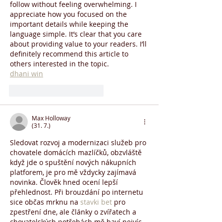
follow without feeling overwhelming. I 
appreciate how you focused on the 
important details while keeping the 
language simple. It’s clear that you care 
about providing value to your readers. I’ll 
definitely recommend this article to 
others interested in the topic.
dhani win
To se mi líbí
Reagovat
Max Holloway
(31. 7.)
Sledovat rozvoj a modernizaci služeb pro 
chovatele domácích mazlíčků, obzvláště 
když jde o spuštění nových nákupních 
platforem, je pro mě vždycky zajímavá 
novinka. Člověk hned ocení lepší 
přehlednost. Při brouzdání po internetu 
sice občas mrknu na 
stavki bet
 pro 
zpestření dne, ale články o zvířatech a 
chovatelských potřebách mě baví nejvíc. 