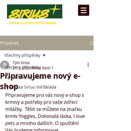
... hvězda pro Vaše zvířecí miláčky
Příspěvek
Všechny příspěvky
Tým Sirius
Všechny příspěvky
21. 2. 2021
Minut čtení: 1
Připravujeme nový e-
Tipy a novinky Sirius
shop
Hradecká Sirius Voříškiáda
Připravujeme pro vás nový e-shop s 
krmivy a potřeby pro vaše zvířecí 
miláčky.  Těšit se můžete na značku 
krmiv Yoggies, Dokonalá láska, I love 
pets a mnoho dalších. O spuštění 
Vás budeme informovat.