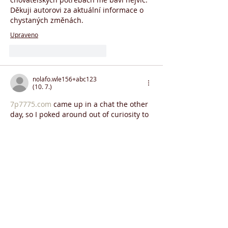
Děkuji autorovi za aktuální informace o 
chystaných změnách.
Upraveno
To se mi líbí
Reagovat
nolafo.wle156+abc123
(10. 7.)
7p7775.com
 came up in a chat the other 
day, so I poked around out of curiosity to 
see how it’s organized. I wasn’t even 
trying to dive deep into anything, just 
wanted a quick look at the layout. The 
first thing I noticed is how the main stuff 
is separated into clear blocks, so it’s 
pretty easy to tell where to click without 
scrolling forever. Also, the way the info 
sits in neat rows columns makes it feel 
less cluttered…
Více