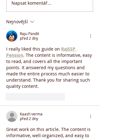
Napsat komentář...
Přihlášky na 14. ročník
Promo akce F
hradecké SIRIUS
30.03.2022
VOŘÍŠKIÁDY
Nejnovější
Raju Pandit
před 2 dny
I really liked this guide on 
RajSSP 
Pension
. The content is informative, easy 
to read, and covers all the important 
points. It answered my questions and 
made the entire process much easier to 
understand. Thank you for sharing such 
quality content.
To se mi líbí
Reagovat
Kaash verma
před 2 dny
Great work on this article. The content is 
informative, well-organized, and easy to 